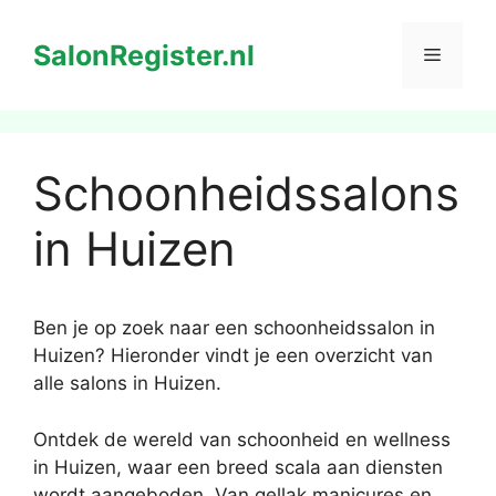
Ga
naar
SalonRegister.nl
Menu
de
inhoud
Schoonheidssalons
in Huizen
Ben je op zoek naar een schoonheidssalon in
Huizen? Hieronder vindt je een overzicht van
alle salons in Huizen.
Ontdek de wereld van schoonheid en wellness
in Huizen, waar een breed scala aan diensten
wordt aangeboden. Van gellak manicures en