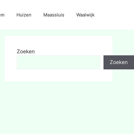
um
Huizen
Maassluis
Waalwijk
Zoeken
Zoeken