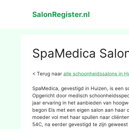
Ga
naar
SalonRegister.nl
de
inhoud
SpaMedica Salon
< Terug naar
alle schoonheidssalons in H
SpaMedica, gevestigd in Huizen, is een s
Opgericht door medisch schoonheidsspeci
jaar ervaring in het aanbieden van hoogw
begon Els met een eigen salon aan haar o
moeder vol met haar spullen naar cliënte
54C, na eerder gevestigd te zijn geweest 