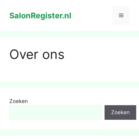
Ga
naar
SalonRegister.nl
Menu
de
inhoud
Over ons
Zoeken
Zoeken