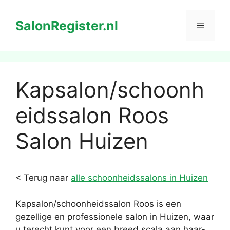
Ga
naar
SalonRegister.nl
Menu
de
inhoud
Kapsalon/schoonh
eidssalon Roos
Salon Huizen
< Terug naar
alle schoonheidssalons in Huizen
Kapsalon/schoonheidssalon Roos is een
gezellige en professionele salon in Huizen, waar
u terecht kunt voor een breed scala aan haar-