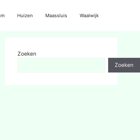
um
Huizen
Maassluis
Waalwijk
Zoeken
Zoeken