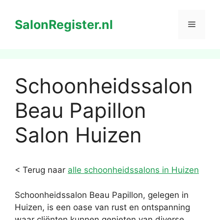
Ga
naar
SalonRegister.nl
Menu
de
inhoud
Schoonheidssalon
Beau Papillon
Salon Huizen
< Terug naar
alle schoonheidssalons in Huizen
Schoonheidssalon Beau Papillon, gelegen in
Huizen, is een oase van rust en ontspanning
waar cliënten kunnen genieten van diverse