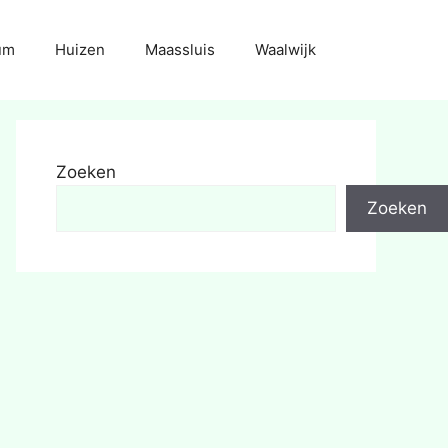
um
Huizen
Maassluis
Waalwijk
Zoeken
Zoeken