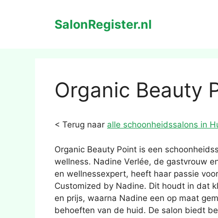
Ga
naar
SalonRegister.nl
de
inhoud
Organic Beauty P
< Terug naar
alle schoonheidssalons in H
Organic Beauty Point is een schoonheidssa
wellness. Nadine Verlée, de gastvrouw e
en wellnessexpert, heeft haar passie voo
Customized by Nadine. Dit houdt in dat k
en prijs, waarna Nadine een op maat gem
behoeften van de huid. De salon biedt b