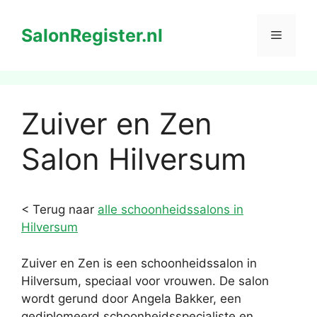
Ga
naar
SalonRegister.nl
Menu
de
inhoud
Zuiver en Zen
Salon Hilversum
< Terug naar
alle schoonheidssalons in
Hilversum
Zuiver en Zen is een schoonheidssalon in
Hilversum, speciaal voor vrouwen. De salon
wordt gerund door Angela Bakker, een
gediplomeerd schoonheidsspecialiste en