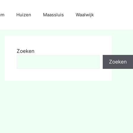
um
Huizen
Maassluis
Waalwijk
Zoeken
Zoeken