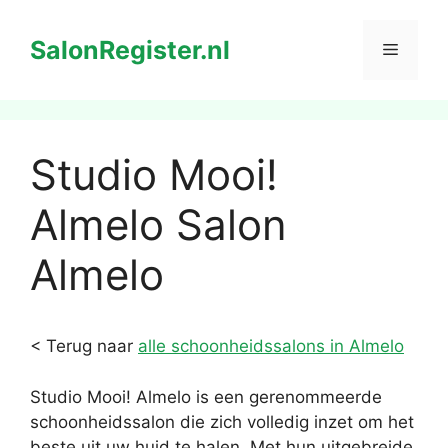
Ga
naar
SalonRegister.nl
Menu
de
inhoud
Studio Mooi!
Almelo Salon
Almelo
< Terug naar
alle schoonheidssalons in Almelo
Studio Mooi! Almelo is een gerenommeerde
schoonheidssalon die zich volledig inzet om het
beste uit uw huid te halen. Met hun uitgebreide