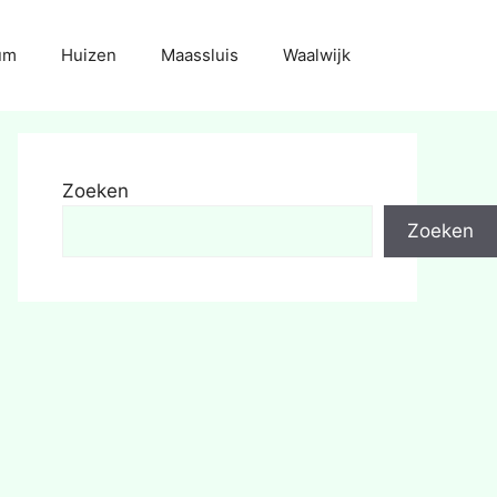
um
Huizen
Maassluis
Waalwijk
Zoeken
Zoeken