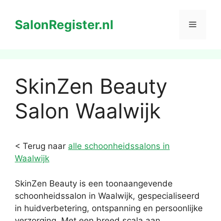
Ga
naar
SalonRegister.nl
Menu
de
inhoud
SkinZen Beauty
Salon Waalwijk
< Terug naar
alle schoonheidssalons in
Waalwijk
SkinZen Beauty is een toonaangevende
schoonheidssalon in Waalwijk, gespecialiseerd
in huidverbetering, ontspanning en persoonlijke
verzorging. Met een breed scala aan