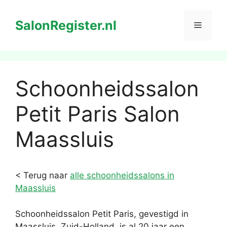
Ga
naar
SalonRegister.nl
Menu
de
inhoud
Schoonheidssalon
Petit Paris Salon
Maassluis
< Terug naar
alle schoonheidssalons in
Maassluis
Schoonheidssalon Petit Paris, gevestigd in
Maassluis, Zuid-Holland, is al 20 jaar een