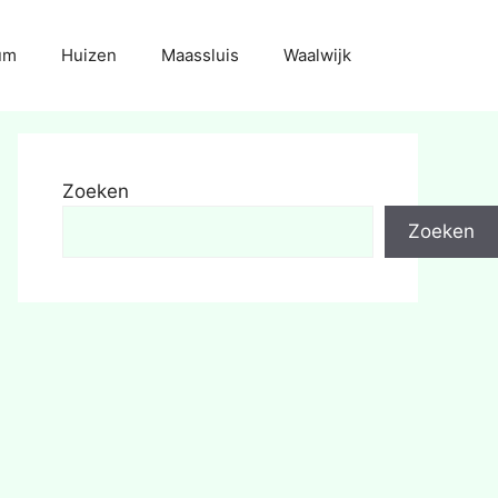
um
Huizen
Maassluis
Waalwijk
Zoeken
Zoeken