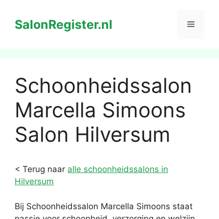
Ga
naar
SalonRegister.nl
Menu
de
inhoud
Schoonheidssalon
Marcella Simoons
Salon Hilversum
< Terug naar
alle schoonheidssalons in
Hilversum
Bij Schoonheidssalon Marcella Simoons staat
passie voor schoonheid, verzorging en welzijn