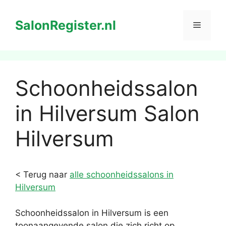
Ga
naar
SalonRegister.nl
Menu
de
inhoud
Schoonheidssalon
in Hilversum Salon
Hilversum
< Terug naar
alle schoonheidssalons in
Hilversum
Schoonheidssalon in Hilversum is een
toonaangevende salon die zich richt op