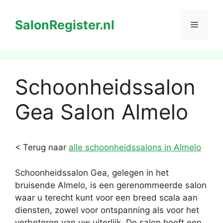
Ga
naar
SalonRegister.nl
Menu
de
inhoud
Schoonheidssalon
Gea Salon Almelo
< Terug naar
alle schoonheidssalons in Almelo
Schoonheidssalon Gea, gelegen in het
bruisende Almelo, is een gerenommeerde salon
waar u terecht kunt voor een breed scala aan
diensten, zowel voor ontspanning als voor het
verbeteren van uw uiterlijk. De salon heeft een