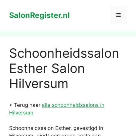
Ga
naar
SalonRegister.nl
Menu
de
inhoud
Schoonheidssalon
Esther Salon
Hilversum
< Terug naar
alle schoonheidssalons in
Hilversum
Schoonheidssalon Esther, gevestigd in
Hilversum, biedt een breed scala aan