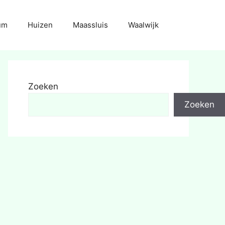
um
Huizen
Maassluis
Waalwijk
Zoeken
Zoeken