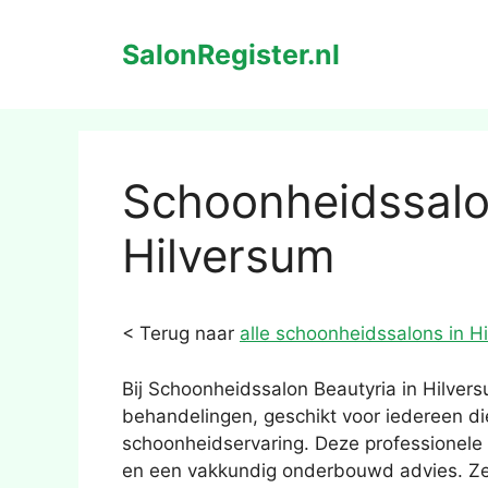
Ga
naar
SalonRegister.nl
de
inhoud
Schoonheidssalo
Hilversum
< Terug naar
alle schoonheidssalons in H
Bij Schoonheidssalon Beautyria in Hilver
behandelingen, geschikt voor iedereen di
schoonheidservaring. Deze professionele s
en een vakkundig onderbouwd advies. Ze 