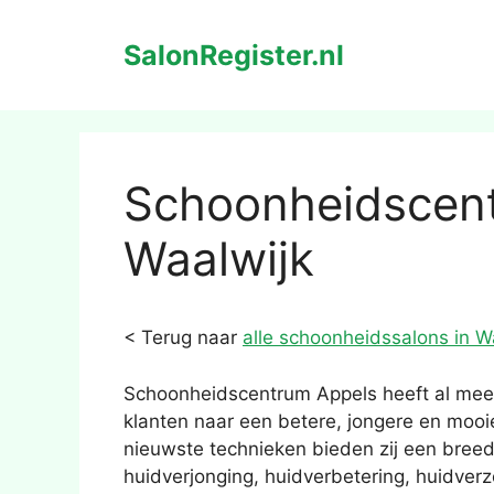
Ga
naar
SalonRegister.nl
de
inhoud
Schoonheidscent
Waalwijk
< Terug naar
alle schoonheidssalons in W
Schoonheidscentrum Appels heeft al meer 
klanten naar een betere, jongere en mooi
nieuwste technieken bieden zij een bree
huidverjonging, huidverbetering, huidverz