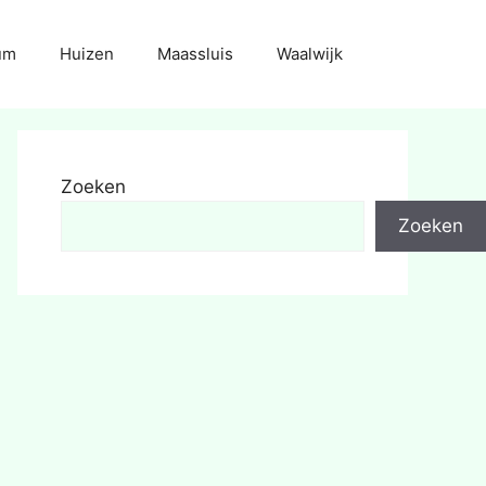
um
Huizen
Maassluis
Waalwijk
Zoeken
Zoeken