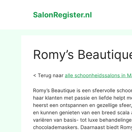
Ga
naar
SalonRegister.nl
de
inhoud
Romy’s Beautiqu
< Terug naar
alle schoonheidssalons in M
Romy’s Beautique is een sfeervolle scho
haar klanten met passie en liefde helpt m
heerst een ontspannen en gezellige sfee
en kunnen genieten van een breed scala
variëren van basis- tot luxe behandeling
chocolademaskers. Daarnaast biedt Romy