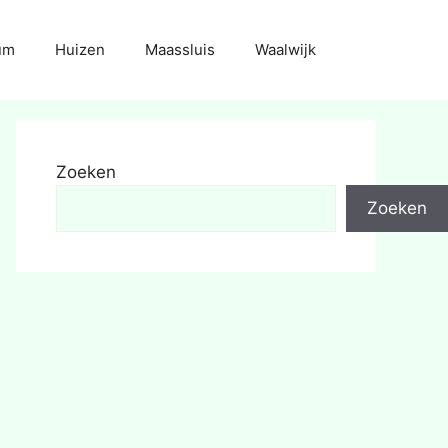
um
Huizen
Maassluis
Waalwijk
Zoeken
Zoeken