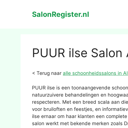
Ga
naar
SalonRegister.nl
de
inhoud
PUUR ilse Salon
< Terug naar
alle schoonheidssalons in A
PUUR ilse is een toonaangevende schoonh
natuurzuivere behandelingen en hoogwaar
respecteren. Met een breed scala aan di
voor bruiloften en feestjes, en informat
ilse ernaar om haar klanten een complete
salon werkt met bekende merken zoals D