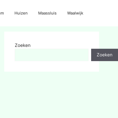
um
Huizen
Maassluis
Waalwijk
Zoeken
Zoeken