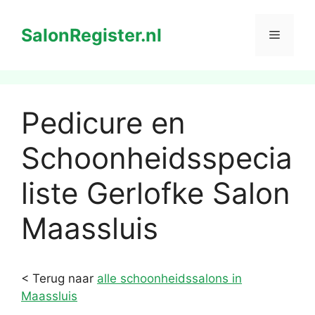
Ga
naar
SalonRegister.nl
Menu
de
inhoud
Pedicure en
Schoonheidsspecia
liste Gerlofke Salon
Maassluis
< Terug naar
alle schoonheidssalons in
Maassluis