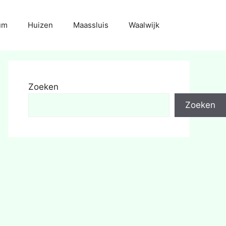
um
Huizen
Maassluis
Waalwijk
Zoeken
Zoeken