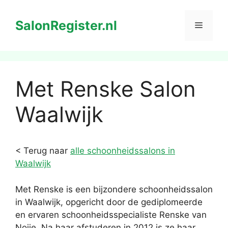
Ga
naar
SalonRegister.nl
Menu
de
inhoud
Met Renske Salon
Waalwijk
< Terug naar
alle schoonheidssalons in
Waalwijk
Met Renske is een bijzondere schoonheidssalon
in Waalwijk, opgericht door de gediplomeerde
en ervaren schoonheidsspecialiste Renske van
Noije. Na haar afstuderen in 2012 is ze haar