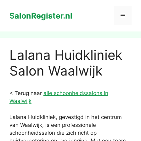
Ga
naar
SalonRegister.nl
Menu
de
inhoud
Lalana Huidkliniek
Salon Waalwijk
< Terug naar
alle schoonheidssalons in
Waalwijk
Lalana Huidkliniek, gevestigd in het centrum
van Waalwijk, is een professionele
schoonheidssalon die zich richt op
huidverbetering en -verjonging. Met een team