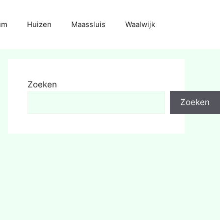
um
Huizen
Maassluis
Waalwijk
Zoeken
Zoeken