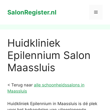
Ga
naar
SalonRegister.nl
Menu
de
inhoud
Huidkliniek
Epilennium Salon
Maassluis
< Terug naar
alle schoonheidssalons in
Maassluis
Huidkliniek Epilennium in Maassluis is dé plek
voor het behandelen van uiteenlopende