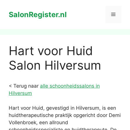
Ga
naar
SalonRegister.nl
Menu
de
inhoud
Hart voor Huid
Salon Hilversum
< Terug naar
alle schoonheidssalons in
Hilversum
Hart voor Huid, gevestigd in Hilversum, is een
huidtherapeutische praktijk opgericht door Demi
Vollenbroek, een allround
schoonheidsspecialiste en huidtherapeute. De