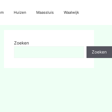
um
Huizen
Maassluis
Waalwijk
Zoeken
Zoeken