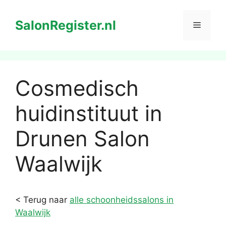
Ga
naar
SalonRegister.nl
Menu
de
inhoud
Cosmedisch
huidinstituut in
Drunen Salon
Waalwijk
< Terug naar
alle schoonheidssalons in
Waalwijk