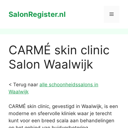
Ga
naar
SalonRegister.nl
Menu
de
inhoud
CARMÉ skin clinic
Salon Waalwijk
< Terug naar
alle schoonheidssalons in
Waalwijk
CARMÉ skin clinic, gevestigd in Waalwijk, is een
moderne en sfeervolle kliniek waar je terecht
kunt voor een breed scala aan behandelingen
op het gebied van huidverbetering,