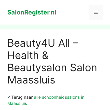
Ga
naar
SalonRegister.nl
Menu
de
inhoud
Beauty4U All –
Health &
Beautysalon Salon
Maassluis
< Terug naar
alle schoonheidssalons in
Maassluis