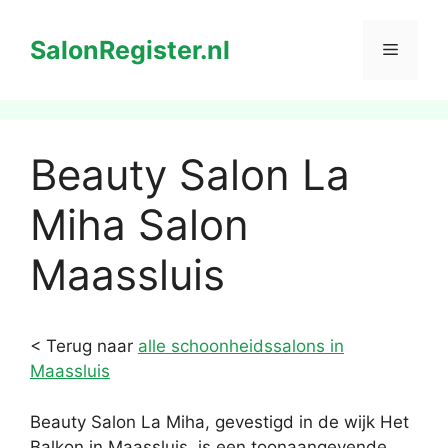
Ga
naar
SalonRegister.nl
Menu
de
inhoud
Beauty Salon La
Miha Salon
Maassluis
< Terug naar
alle schoonheidssalons in
Maassluis
Beauty Salon La Miha, gevestigd in de wijk Het
Balkon in Maassluis, is een toonaangevende