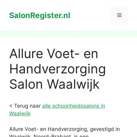
Ga
naar
SalonRegister.nl
Menu
de
inhoud
Allure Voet- en
Handverzorging
Salon Waalwijk
< Terug naar
alle schoonheidssalons in
Waalwijk
Allure Voet- en Handverzorging, gevestigd in
Waalwijk, Noord-Brabant, is een