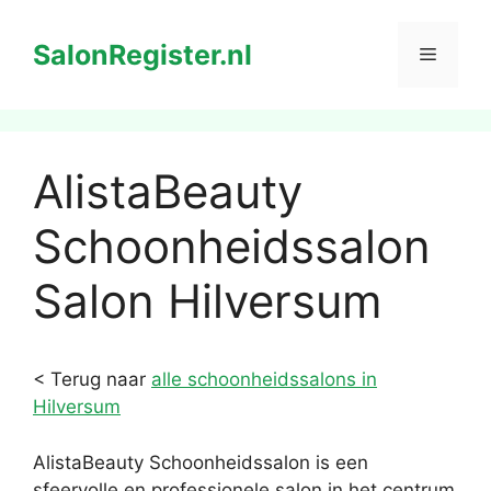
Ga
naar
SalonRegister.nl
Menu
de
inhoud
AlistaBeauty
Schoonheidssalon
Salon Hilversum
< Terug naar
alle schoonheidssalons in
Hilversum
AlistaBeauty Schoonheidssalon is een
sfeervolle en professionele salon in het centrum